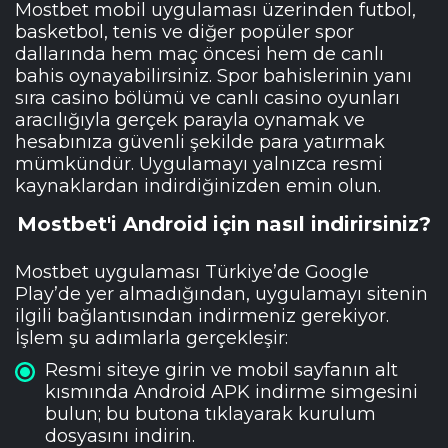
Mostbet mobil uygulaması üzerinden futbol,
basketbol, tenis ve diğer popüler spor
dallarında hem maç öncesi hem de canlı
bahis oynayabilirsiniz. Spor bahislerinin yanı
sıra casino bölümü ve canlı casino oyunları
aracılığıyla gerçek parayla oynamak ve
hesabınıza güvenli şekilde para yatırmak
mümkündür. Uygulamayı yalnızca resmi
kaynaklardan indirdiğinizden emin olun.
Mostbet'i Android için nasıl indirirsiniz?
Mostbet uygulaması Türkiye’de Google
Play’de yer almadığından, uygulamayı sitenin
ilgili bağlantısından indirmeniz gerekiyor.
İşlem şu adımlarla gerçekleşir:
Resmi siteye girin ve mobil sayfanın alt
kısmında Android APK indirme simgesini
bulun; bu butona tıklayarak kurulum
dosyasını indirin.