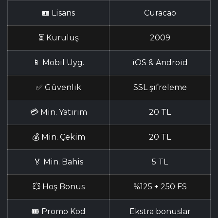
🪪 Lisans
Curacao
⏳ Kuruluş
2009
📱 Mobil Uyg.
iOS & Android
✅ Güvenlik
SSL şifreleme
💳 Min. Yatırım
20 TL
💰 Min. Çekim
20 TL
🏅 Min. Bahis
5 TL
💥 Hoş Bonus
%125 + 250 FS
🎟️ Promo Kod
Ekstra bonuslar