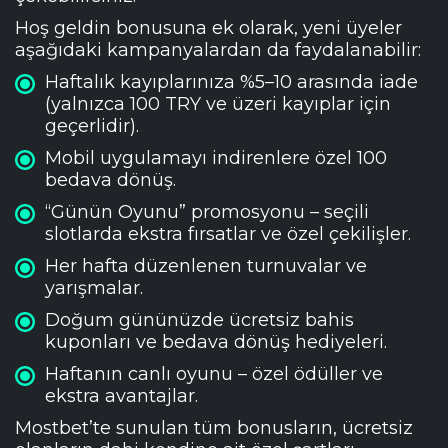
Hoş geldin bonusuna ek olarak, yeni üyeler
aşağıdaki kampanyalardan da faydalanabilir:
Haftalık kayıplarınıza %5–10 arasında iade
(yalnızca 100 TRY ve üzeri kayıplar için
geçerlidir).
Mobil uygulamayı indirenlere özel 100
bedava dönüş.
“Günün Oyunu” promosyonu – seçili
slotlarda ekstra fırsatlar ve özel çekilişler.
Her hafta düzenlenen turnuvalar ve
yarışmalar.
Doğum gününüzde ücretsiz bahis
kuponları ve bedava dönüş hediyeleri.
Haftanın canlı oyunu – özel ödüller ve
ekstra avantajlar.
Mostbet’te sunulan tüm bonusların, ücretsiz