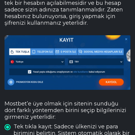
tek bir hesabın açılabilmesidir ve bu hesap
sadece sizin adınıza tanımlanmalıdır. Zaten
hesabınız bulunuyorsa, giriş yapmak için
şifrenizi kullanmanız yeterlidir.
Mostbet’e üye olmak için sitenin sunduğu
dört farklı yöntemden birini seçip bilgilerinizi
girmeniz yeterlidir:
Tek tıkla kayıt: Sadece ülkenizi ve para
birimini belirtin. Sistem otomatik olarak bir