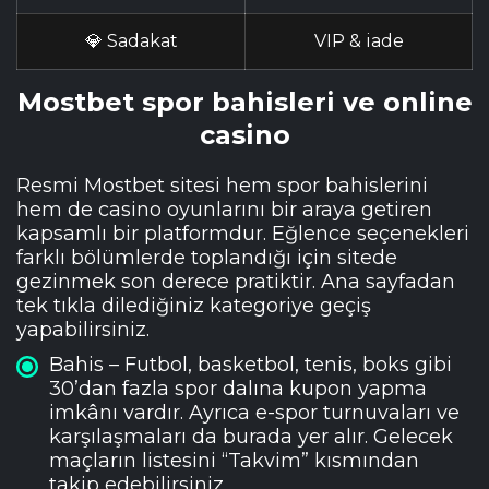
💎 Sadakat
VIP & iade
Mostbet spor bahisleri ve online
casino
Resmi Mostbet sitesi hem spor bahislerini
hem de casino oyunlarını bir araya getiren
kapsamlı bir platformdur. Eğlence seçenekleri
farklı bölümlerde toplandığı için sitede
gezinmek son derece pratiktir. Ana sayfadan
tek tıkla dilediğiniz kategoriye geçiş
yapabilirsiniz.
Bahis – Futbol, basketbol, tenis, boks gibi
30’dan fazla spor dalına kupon yapma
imkânı vardır. Ayrıca e-spor turnuvaları ve
karşılaşmaları da burada yer alır. Gelecek
maçların listesini “Takvim” kısmından
takip edebilirsiniz.