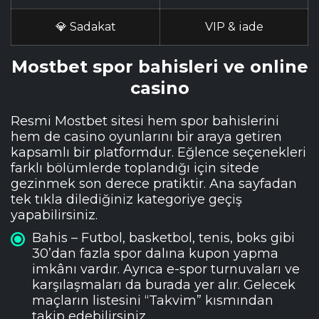
💎 Sadakat
VIP & iade
Mostbet spor bahisleri ve online
casino
Resmi Mostbet sitesi hem spor bahislerini
hem de casino oyunlarını bir araya getiren
kapsamlı bir platformdur. Eğlence seçenekleri
farklı bölümlerde toplandığı için sitede
gezinmek son derece pratiktir. Ana sayfadan
tek tıkla dilediğiniz kategoriye geçiş
yapabilirsiniz.
Bahis – Futbol, basketbol, tenis, boks gibi
30’dan fazla spor dalına kupon yapma
imkânı vardır. Ayrıca e-spor turnuvaları ve
karşılaşmaları da burada yer alır. Gelecek
maçların listesini “Takvim” kısmından
takip edebilirsiniz.