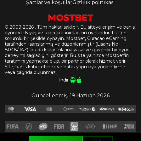
Şartlar ve koşullar
Gizlilik politikası
© 2009-2026 . Tüm hakları saklıdır. Bu siteye erişim ve bahis
oyunları 18 yaş ve üzeri kullanıcılar için uygundur. Lütfen
sorumlu bir şekilde oynayın. Mostbet, Curacao eGaming
tarafından lisanslanmış ve düzenlenmiştir (Lisans No.
8048/JAZ), bu da kullanıcılarına yasal ve güvenilir bir oyun
deneyimi sağladığını gösterir. Bu site yalnızca Mostbet’in
tanıtımını yapmakta olup, bir partner olarak hizmet verir.
Site, bahis kabul etmez ve bahis yapmaya yönlendirme
veya çağrıda bulunmaz.
İndir:
Güncellenmiş: 19 Haziran 2026