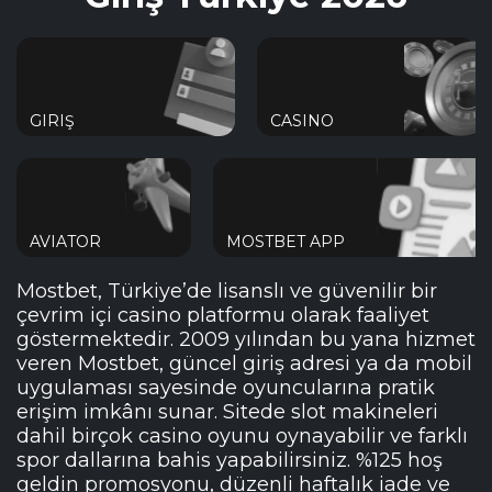
GIRIŞ
CASINO
AVIATOR
MOSTBET APP
Mostbet, Türkiye’de lisanslı ve güvenilir bir
çevrim içi casino platformu olarak faaliyet
göstermektedir. 2009 yılından bu yana hizmet
veren Mostbet, güncel giriş adresi ya da mobil
uygulaması sayesinde oyuncularına pratik
erişim imkânı sunar. Sitede slot makineleri
dahil birçok casino oyunu oynayabilir ve farklı
spor dallarına bahis yapabilirsiniz. %125 hoş
geldin promosyonu, düzenli haftalık iade ve