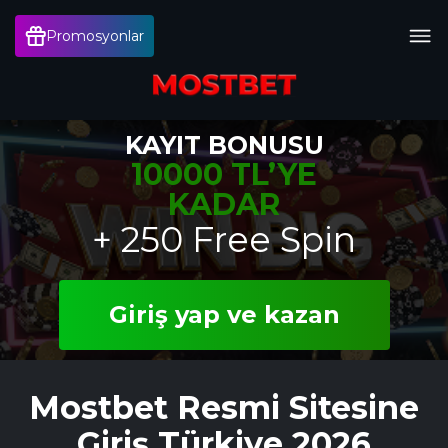
Promosyonlar
KAYIT BONUSU
10000 TL’YE
KADAR
+ 250 Free Spin
Giriş yap ve kazan
Mostbet Resmi Sitesine
Giriş Türkiye 2026