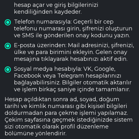
hesap açar ve giriş bilgilerinizi
kendiliğinden kaydeder.
Telefon numarasıyla: Geçerli bir cep
telefonu numarası girin, şifrenizi oluşturun
ve SMS ile gönderilen onay kodunu yazın.
E-posta üzerinden: Mail adresinizi, şifrenizi,
ülke ve para birimini ekleyin. Gelen onay
mesajına tıklayarak hesabınızı aktif edin.
Sosyal medya hesabıyla: VK, Google,
Facebook veya Telegram hesaplarınızı
bağlayabilirsiniz. Bilgiler otomatik aktarılır
ve işlem birkaç saniye içinde tamamlanır.
Hesap açıldıktan sonra ad, soyad, doğum
tarihi ve kimlik numarası gibi kişisel bilgileri
doldurmadan para çekme işlemi yapılamaz.
Çekim sayfasına geçmek istediğinizde sistem
sizi otomatik olarak profil düzenleme
bölümüne yönlendirir.