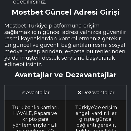
edebilirsiniz.
Mostbet Güncel Adresi Girişi
Mostbet Türkiye platformuna erişim
sağlamak için güncel adresi yalnızca güvenilir
resmi kaynaklardan kontrol etmeniz gerekir.
En güncel ve güvenli bağlantıları resmi sosyal
medya hesaplarından, e-posta bültenlerinden
ya da müşteri destek servisine başvurarak
edinebilirsiniz.
Avantajlar ve Dezavantajlar
✅ Avantajlar
❌ Dezavantajlar
Türk banka kartları,
Türkiye’de erişim
HAVALE, Papara ve
engeli vardır. Her
kripto para
girişte güncel
yöntemleriyle hızlı
bağlantı gerekir,
para çekimi. %0
linkler genellikle