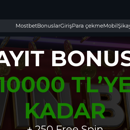
Mostbet
Bonuslar
Giriş
Para çekme
Mobil
Şika
AYIT BONU
10000 TL’Y
KADAR
+ 250 Free Spin