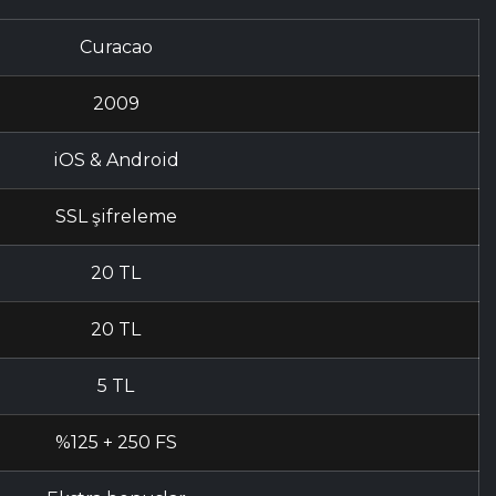
Curacao
2009
iOS & Android
SSL şifreleme
20 TL
20 TL
5 TL
%125 + 250 FS