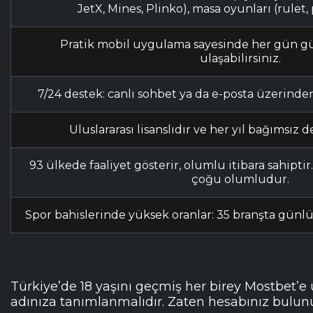
JetX, Mines, Plinko), masa oyunları (rulet, 
Pratik mobil uygulama sayesinde her gün gü
ulaşabilirsiniz.
7/24 destek: canlı sohbet ya da e-posta üzerinden 
Uluslararası lisanslıdır ve her yıl bağımsız
93 ülkede faaliyet gösterir, olumlu itibara sahipti
çoğu olumludur.
Spor bahislerinde yüksek oranlar: 35 branşta günlük
Türkiye’de 18 yaşını geçmiş her birey Mostbet’e ü
adınıza tanımlanmalıdır. Zaten hesabınız bulunuy