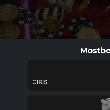
Mostbet
GIRIŞ