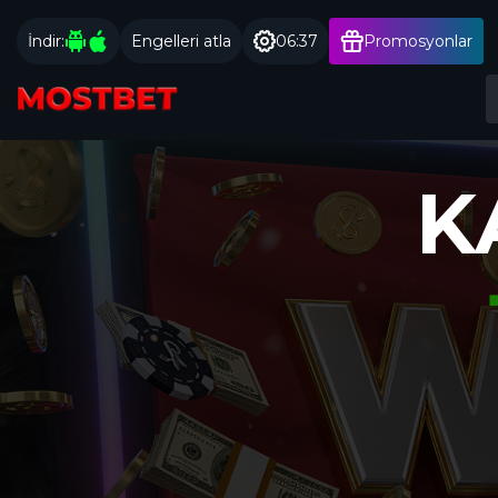
İndir:
Engelleri atla
06:37
Promosyonlar
K