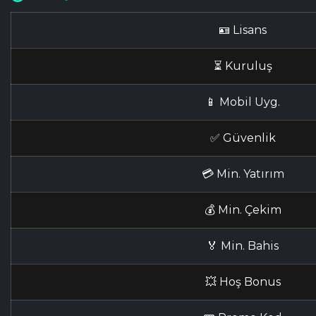
🪪 Lisans
⏳ Kuruluş
📱 Mobil Uyg.
✅ Güvenlik
💳 Min. Yatırım
💰 Min. Çekim
🏅 Min. Bahis
💥 Hoş Bonus