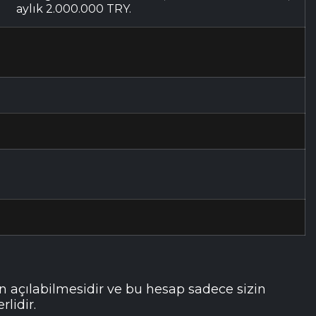
aylık 2.000.000 TRY.
ın açılabilmesidir ve bu hesap sadece sizin
lidir.